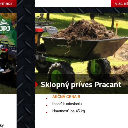
ormácií
viac in
Sklopný príves Pracant
AKČNÁ CENA !!
Ihneď k odoslaniu
Hmotnosť iba 45 kg
ky