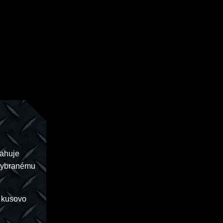
ťahuje
 vybranému
 kusovo