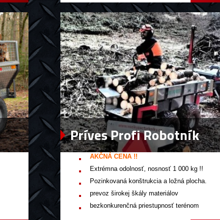
Príves Profi Robotník
AKČNÁ CENA !!
Extrémna odolnosť, nosnosť 1 000 kg !!
Pozinkovaná konštrukcia a ložná plocha.
prevoz širokej škály materiálov
bezkonkurenčná priestupnosť terénom