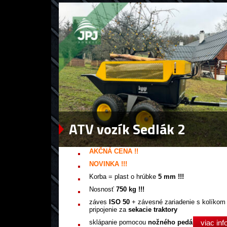
ATV vozík Sedlák 2
AKČNÁ CENA !!
NOVINKA !!!
Korba = plast o hrúbke
5 mm !!!
Nosnosť
750 kg !!!
záves
ISO 50
+ závesné zariadenie s kolíkom
pripojenie za
sekacie traktory
sklápanie pomocou
nožného pedála
viac inf