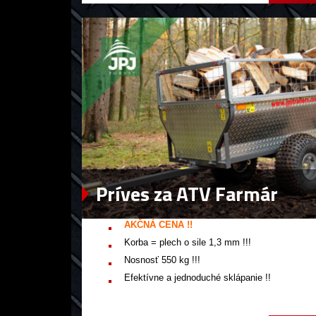
Príves za ATV Farmár
AKČNÁ CENA !!
Korba = plech o sile 1,3 mm !!!
Nosnosť 550 kg !!!
Efektívne a jednoduché sklápanie !!