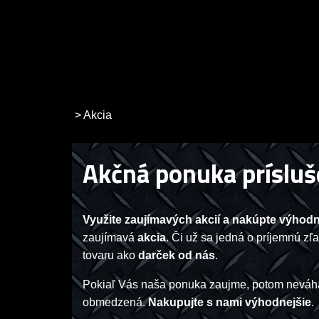
>
Akcia
Akčná ponuka prísluš
Využite zaujímavých akcií a nakúpte výhodn
zaujímavá
akcia
. Či už sa jedná o príjemnú z
tovaru ako
darček od nás
.
Pokiaľ Vás naša ponuka zaujme, potom neváha
obmedzená.
Nakupujte s nami výhodnejšie
.