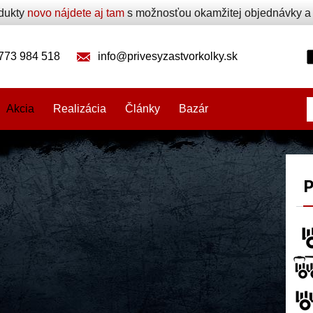
odukty
novo nájdete aj tam
s možnosťou okamžitej objednávky a p
773 984 518
info@privesyzastvorkolky.sk
Akcia
Realizácia
Články
Bazár
P