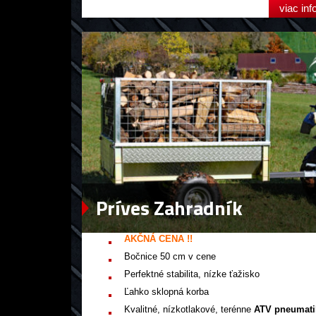
viac inf
Príves Zahradník
AKČNÁ CENA !!
Bočnice
50
cm
v
cene
Perfektné
stabilita
, nízke
ťažisko
Ľahko
sklopná
korba
Kvalitné,
nízkotlakové
,
terénne
ATV
pneumati