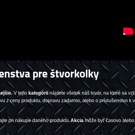
enstva pre štvorkolky
ejšie.
V tejto
kategórii
nájdete všetok náš tovar, na ktoré sa vz
ľavu z ceny produktu, dopravu zadarmo, alebo o príslušenstvo k
jte pri nákupe daného produktu.
Akcia
môže byť časovo alebo