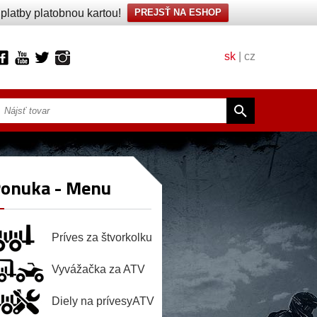
latby platobnou kartou!
PREJSŤ NA ESHOP
sk
|
cz
onuka - Menu
Príves za štvorkolku
Vyvážačka za ATV
Diely na prívesyATV