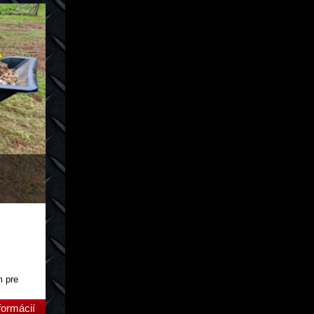
m pre
formácií