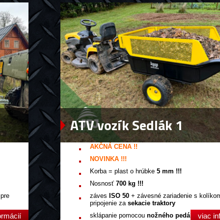
ATV vozík Sedlák 1
AKČNÁ CENA !!
NOVINKA !!!
Korba = plast o hrúbke
5 mm !!!
Nosnosť
700 kg !!!
 pre
záves
ISO 50
+ závesné zariadenie s kolíko
pripojenie za
sekacie traktory
ormácií
sklápanie pomocou
nožného pedála
viac in